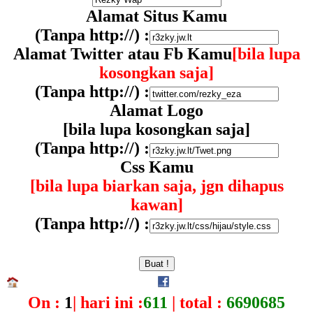
Alamat Situs Kamu
(Tanpa http://) :
Alamat Twitter atau Fb Kamu
[bila lupa
kosongkan saja]
(Tanpa http://) :
Alamat Logo
[bila lupa kosongkan saja]
(Tanpa http://) :
Css Kamu
[bila lupa biarkan saja, jgn dihapus
kawan]
(Tanpa http://) :
On :
1
| hari ini :
611
| total :
6690685