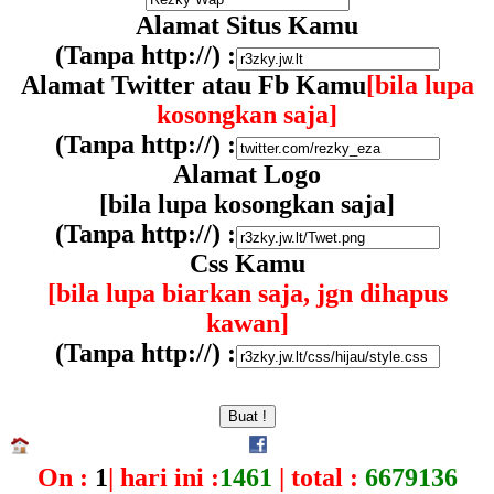
Alamat Situs Kamu
(Tanpa http://) :
Alamat Twitter atau Fb Kamu
[bila lupa
kosongkan saja]
(Tanpa http://) :
Alamat Logo
[bila lupa kosongkan saja]
(Tanpa http://) :
Css Kamu
[bila lupa biarkan saja, jgn dihapus
kawan]
(Tanpa http://) :
On :
1
| hari ini :
1461
| total :
6679136