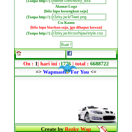
(Tanpa http://) :
Alamat Logo
[bila lupa kosongkan saja]
(Tanpa http://) :
Css Kamu
[bila lupa biarkan saja, jgn dihapus kawan]
(Tanpa http://) :
On :
1
| hari ini :
1776
| total :
6688722
=>
Wapmaster For You
<=
Create by
Rezky Wap