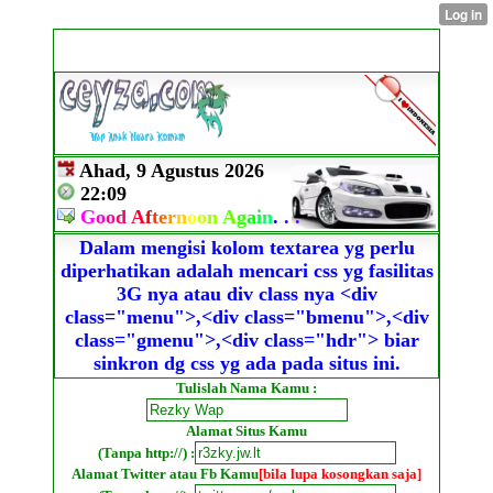
Ahad, 9 Agustus 2026
22:09
G
o
o
d
A
f
t
e
r
n
o
o
n
A
g
a
i
n
.
.
.
Dalam mengisi kolom textarea yg perlu
diperhatikan adalah mencari css yg fasilitas
3G nya atau div class nya <div
class="menu">,<div class="bmenu">,<div
class="gmenu">,<div class="hdr"> biar
sinkron dg css yg ada pada situs ini.
Tulislah Nama Kamu :
Alamat Situs Kamu
(Tanpa http://) :
Alamat Twitter atau Fb Kamu
[bila lupa kosongkan saja]