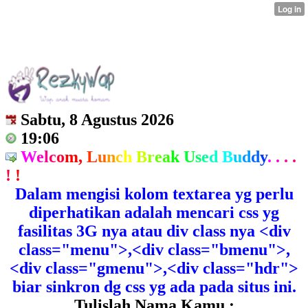
Sabtu, 8 Agustus 2026
19:06
W
e
l
c
o
m,
L
u
n
c
h
B
r
e
a
k
U
s
e
d
B
u
d
d
y
.
.
.
.
!
!
Dalam mengisi kolom textarea yg perlu
diperhatikan adalah mencari css yg
fasilitas 3G nya atau div class nya <div
class="menu">,<div class="bmenu">,
<div class="gmenu">,<div class="hdr">
biar sinkron dg css yg ada pada situs ini.
Tulislah Nama Kamu :