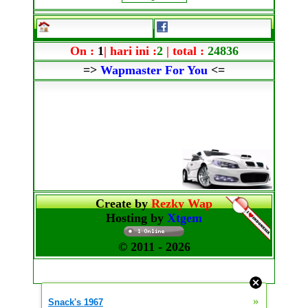
On :
1
| hari ini :
2
| total :
24836
=>
Wapmaster For You
<=
Create by
Rezky Wap
Hosting by
Xtgem
© 2011
- 2026
»
Snack's 1967