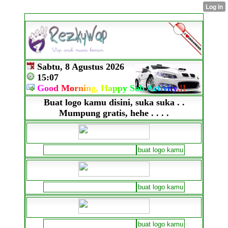
Sabtu, 8 Agustus 2026
15:07
G
o
o
d
M
o
r
n
i
n
g,
H
a
p
p
y
S
o
b
A
c
t
i
v
i
t
y
.
!
!
Buat logo kamu disini, suka suka . .
Mumpung gratis, hehe . . . .