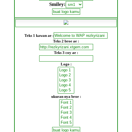
Smiley:
Teks 1 kawan ae :
Teks 2 broe ae :
Teks 3 coy ae :
Logo :
ukuran nya broe :